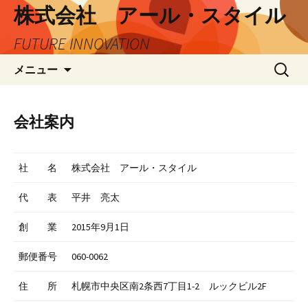
株式会社 アール・スタイル
FUTURE INNOVATION
コ
検
メニュー
ン
索:
テ
ン
会社案内
ツ
へ
ス
社 名
株式会社 アール・スタイル
キ
ッ
代 表
平井 亮太
プ
創 業
2015年9月1日
郵便番号
060-0062
住 所
札幌市中央区南2条西7丁目1-2 ルックビル2F