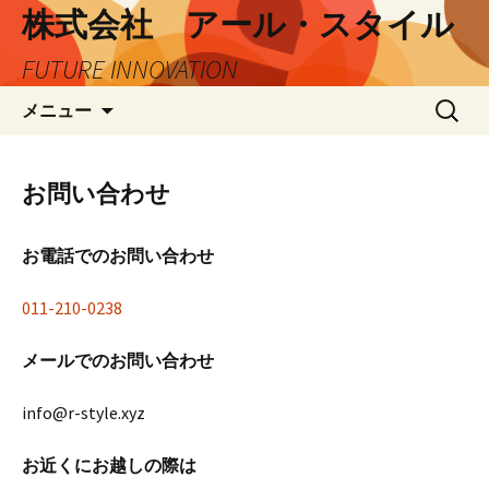
株式会社 アール・スタイル
FUTURE INNOVATION
コ
検
メニュー
ン
索:
テ
ン
お問い合わせ
ツ
へ
お電話でのお問い合わせ
ス
キ
011-210-0238
ッ
プ
メールでのお問い合わせ
info@r-style.xyz
お近くにお越しの際は